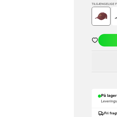
TILGÆNGELIGE 
Åbner en Moda
På lager
Leveringst
Fri fra