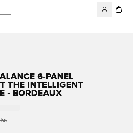
Åbner en Modal ti
ALANCE 6-PANEL
T THE INTELLIGENT
E - BORDEAUX
kr.