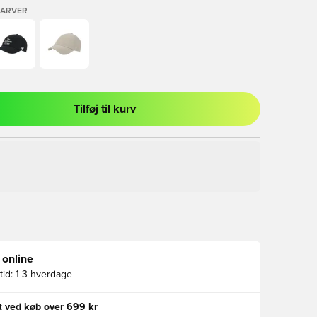
FARVER
Tilføj til kurv
l til at logge ind eller tilmelde dig som medlem
 online
id:
1-3 hverdage
gt ved køb over 699 kr