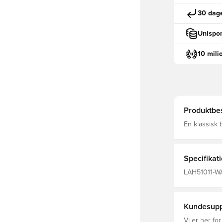
30 dage
Unispor
10 mili
Produktbes
En klassisk 
Flying NB-lo
konstruktion
Specifikat
LAH51011-WA
Rød
Kundesupp
Vi er her for