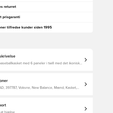
s returret
t prisgaranti
oner tilfredse kunder siden 1995
krivelse
baseballkasket med 6 paneler i twill med det ikoniske
go Ikonisk vævet Flying NB logo 6-panel
 Ustruktureret, lavprofileret silhuet Vasket
bomuldstwill materiale 100% bomuld
ioner
D, 397787, Voksne, New Balance, Mænd, Kasket,
ort
 at hjælpe