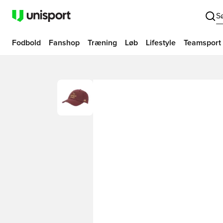
S
Fodbold
Fanshop
Træning
Løb
Lifestyle
Teamsport