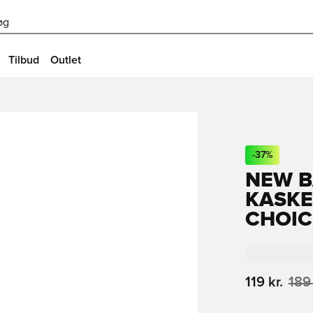
øg
Tilbud
Outlet
-
37
%
NEW B
KASKE
CHOIC
119 kr.
189 