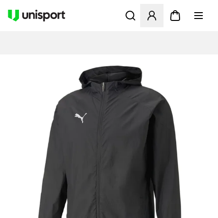
Åbner en Modal til at logge 