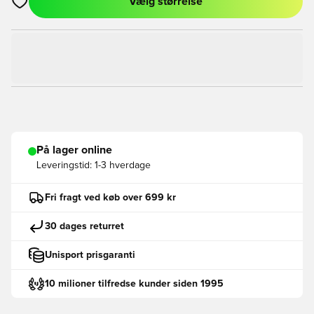
Vælg størrelse
Åbner en Modal til at logge ind eller tilmelde dig som medlem
På lager online
Leveringstid:
1-3 hverdage
Fri fragt ved køb over 699 kr
30 dages returret
Unisport prisgaranti
10 milioner tilfredse kunder siden 1995