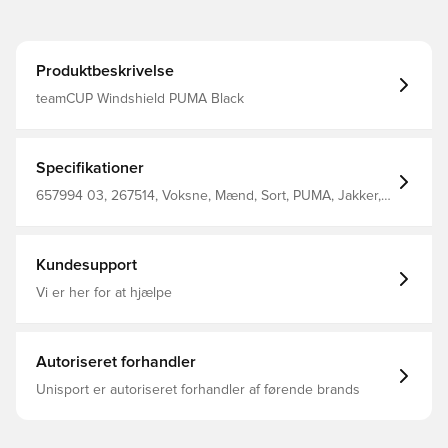
Produktbeskrivelse
teamCUP Windshield PUMA Black
Specifikationer
657994 03, 267514, Voksne, Mænd, Sort, PUMA, Jakker,
Lange ærmer, Unisex'S 100% Nylon Woven Hooded
Jacket
Kundesupport
Vi er her for at hjælpe
Autoriseret forhandler
Unisport er autoriseret forhandler af førende brands