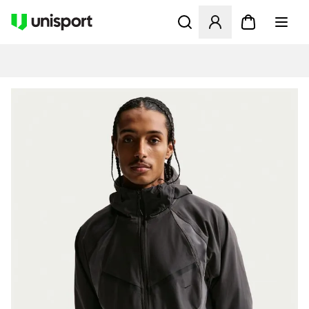
Åbner en Modal til at logge 