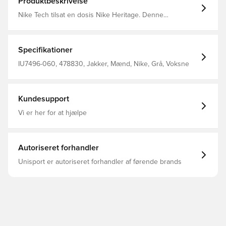
Produktbeskrivelse
Nike Tech tilsat en dosis Nike Heritage. Denne
rummelige jakke er fremstillet i køligt og krøllet
nylonmateriale, der er svedtransporterende og en anelse
strækbart. Chevron-designlinjerne er inspireret af den
historiske Nike Windrunner-løbejakke, mens de
Specifikationer
faconsyede albuer giver den en tydelig Nike Tech-
æstetik.
IU7496-060, 478830, Jakker, Mænd, Nike, Grå, Voksne
Kundesupport
Vi er her for at hjælpe
Autoriseret forhandler
Unisport er autoriseret forhandler af førende brands