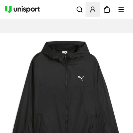
Åbner en Modal til at logge 