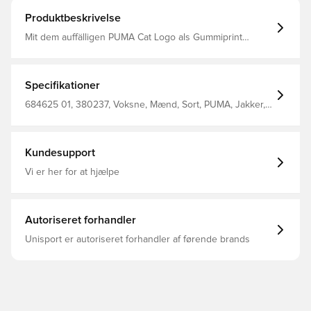
Produktbeskrivelse
Mit dem auffälligen PUMA Cat Logo als Gummiprint
kombiniert diese Windjacke Style und Funktionalität. Mit
Leistentaschen hinten für deine Essentials, einer
kuscheligen Kapuze und elastischen Bündchen und
Saum ist sie das perfekte Übergangsteil für kühlere Tage.
Specifikationer
Regular Fit Rundhalsausschnitt Lange Ärmel
Paspeltaschen auf der Rückseite PUMA Branding-Details
684625 01, 380237, Voksne, Mænd, Sort, PUMA, Jakker,
Lange ærmer
Kundesupport
Vi er her for at hjælpe
Autoriseret forhandler
Unisport er autoriseret forhandler af førende brands