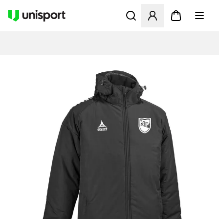
Åbner en Modal til at logge 