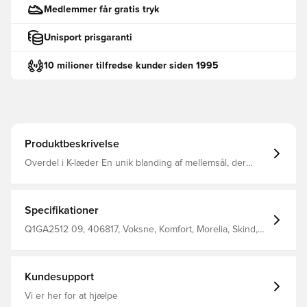
Medlemmer får gratis tryk
Unisport prisgaranti
10 milioner tilfredse kunder siden 1995
Produktbeskrivelse
Overdel i K-læder En unik blanding af mellemsål, der
giver høj komfort og ydeevne, samtidig med at den er
ekstremt let Ny sål designet til greb og
modstandsdygtighed mod slid Dette er en sko med en
„ikke-markerende“ ydersål, der gør den velegnet til brug
Specifikationer
på jævne, flade indendørs baner lavet af træ eller
syntetisk materiale.
Q1GA2512 09, 406817, Voksne, Komfort, Morelia, Skind,
Sala, Indendørs (IC), Uden sok, Mizuno, Mænd,
Indendørssko, Bedst, Hvid
Kundesupport
Vi er her for at hjælpe