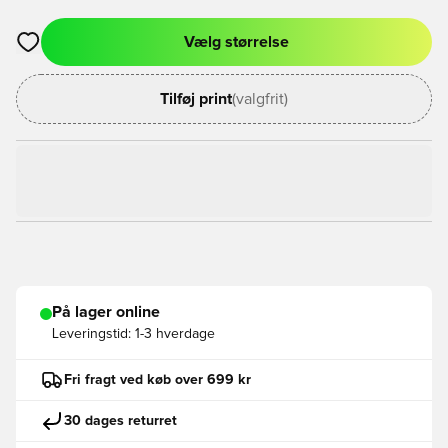
Vælg størrelse
Åbner en Modal til at logge ind eller tilmelde dig som medlem
Tilføj print
(valgfrit)
På lager online
Leveringstid:
1-3 hverdage
Fri fragt ved køb over 699 kr
30 dages returret