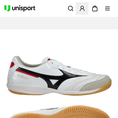
Åbner en Modal til at logge 