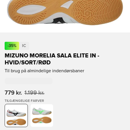
-
35
%
IC
MIZUNO MORELIA SALA ELITE IN -
HVID/SORT/RØD
Til brug på almindelige indendørsbaner
779 kr.
1.199 kr.
TILGÆNGELIGE FARVER