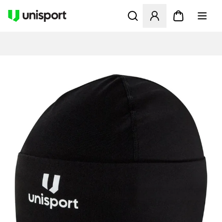
Åbner en Modal til at logge 