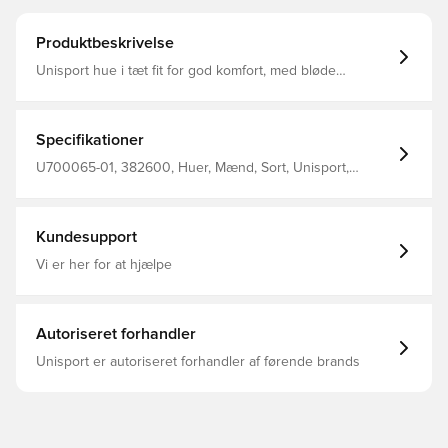
Produktbeskrivelse
Unisport hue i tæt fit for god komfort, med bløde
materialer på indersiden Materialet tillader at huen
fremkommer elastisk, og tilpasser sig efter hovedets form
og størrelse Fremstillet i 92% polyester og 8% spandex
Specifikationer
U700065-01, 382600, Huer, Mænd, Sort, Unisport,
Voksne
Kundesupport
Vi er her for at hjælpe
Autoriseret forhandler
Unisport er autoriseret forhandler af førende brands