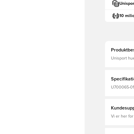
Unispor
10 mili
Produktbes
Unisport hue
indersiden M
tilpasser sig eft
polyester o
Specifikat
U700065-01,
Kundesupp
Vi er her for