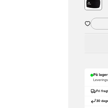
Åbner en Moda
På lager
Leveringst
Fri fra
30 dage