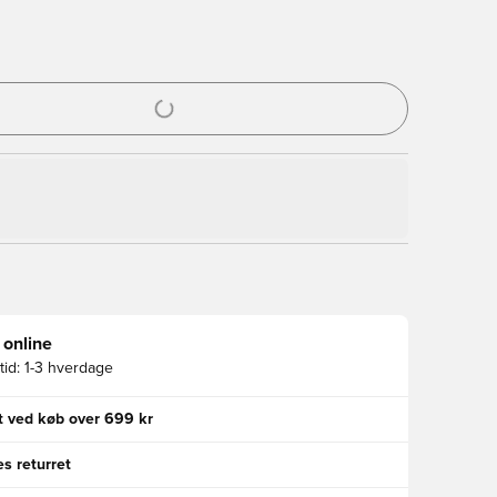
l til at logge ind eller tilmelde dig som medlem
 online
id:
1-3 hverdage
gt ved køb over 699 kr
s returret