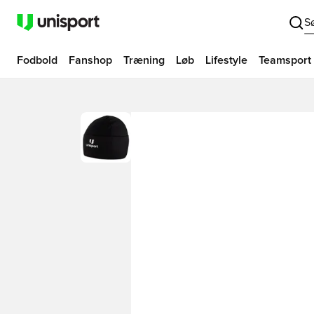
S
Fodbold
Fanshop
Træning
Løb
Lifestyle
Teamsport