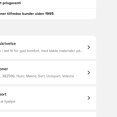
t prisgaranti
oner tilfredse kunder siden 1995
krivelse
 i tæt fit for god komfort, med bløde materialer på
aterialet tillader at huen fremkommer elastisk, og
er hovedets form og størrelse Fremstillet i 92%
g 8% spandex
ioner
 382596, Huer, Mænd, Sort, Unisport, Voksne
ort
 at hjælpe