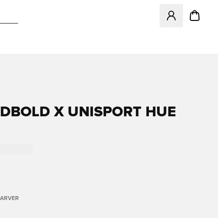
Åbner en Modal ti
ODBOLD X UNISPORT HUE
FARVER