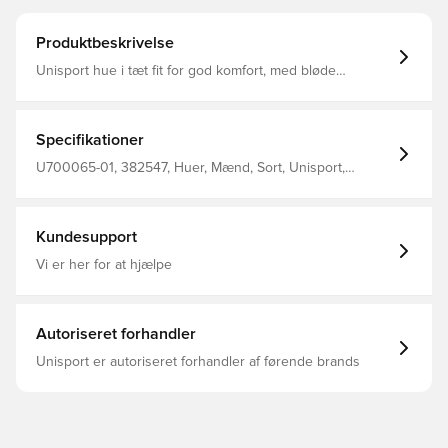
Produktbeskrivelse
Unisport hue i tæt fit for god komfort, med bløde
materialer på indersiden Materialet tillader at huen
fremkommer elastisk, og tilpasser sig efter hovedets form
og størrelse Fremstillet i 92% polyester og 8% spandex
Specifikationer
U700065-01, 382547, Huer, Mænd, Sort, Unisport,
Voksne
Kundesupport
Vi er her for at hjælpe
Autoriseret forhandler
Unisport er autoriseret forhandler af førende brands