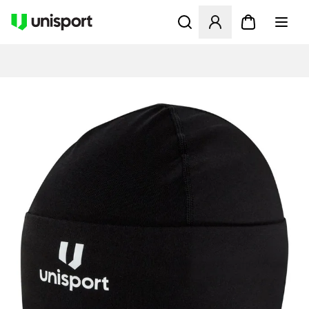
Åbner en Modal til at logge 