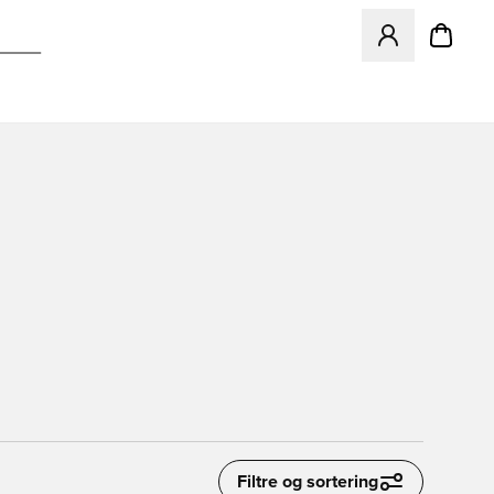
Åbner en Modal ti
Filtre og sortering