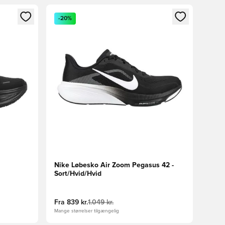
nd eller tilmelde dig som medlem
Åbner en Modal til at logge ind eller tilmelde di
-20%
Nike Løbesko Air Zoom Pegasus 42 -
Sort/Hvid/Hvid
Fra
839 kr.
1.049 kr.
Mange størrelser tilgængelig