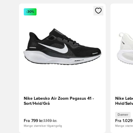
Åbner en Modal til at logge ind eller tilmelde dig so
Åbner en 
-30%
Nike Løbesko Air Zoom Pegasus 41 -
Nike Løb
Sort/Hvid/Grå
Hvid/Søl
Damer
Fra
799 kr.
1.149 kr.
Fra
1.029 
Mange størrelser tilgængelig
Mange størrel