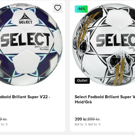
m medlem
Modal til at logge ind eller tilmelde dig som medlem
Åbner en Modal til at logge i
-56%
Outlet
dbold Brillant Super V22 -
Select Fodbold Brillant Super 
a
Hvid/Grå
 kr.
399 kr.
899 kr.
l Sz. 5
Ball Sz. 4, Ball Sz. 5