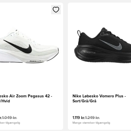
m medlem
Modal til at logge ind eller tilmelde dig som medlem
Åbner en Modal til at logge i
esko Air Zoom Pegasus 42 -
Nike Løbesko Vomero Plus -
t/Hvid
Sort/Grå/Grå
r.
1.049 kr.
1.119 kr.
1.249 kr.
ser tilgængelig
Mange størrelser tilgængelig