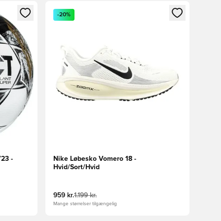
nd eller tilmelde dig som medlem
Åbner en Modal til at logge ind eller tilmelde di
-20%
V23 -
Nike Løbesko Vomero 18 -
Hvid/Sort/Hvid
959 kr.
1.199 kr.
Mange størrelser tilgængelig