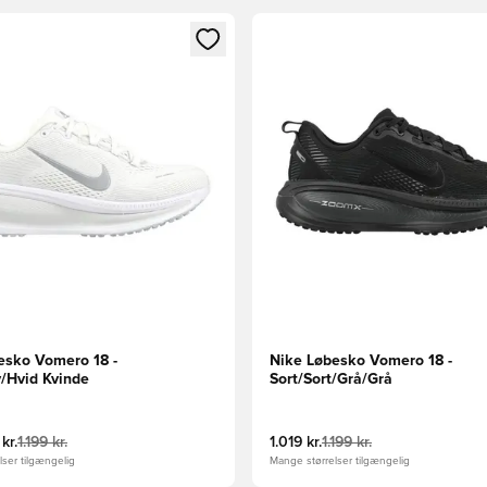
m medlem
Modal til at logge ind eller tilmelde dig som medlem
Åbner en Modal til at logge i
esko Vomero 18 -
Nike Løbesko Vomero 18 -
v/Hvid Kvinde
Sort/Sort/Grå/Grå
kr.
1.199 kr.
1.019 kr.
1.199 kr.
ser tilgængelig
Mange størrelser tilgængelig