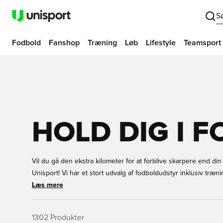
S
Fodbold
Fanshop
Træning
Løb
Lifestyle
Teamsport
HOLD DIG I 
Vil du gå den ekstra kilometer for at forblive skarpere end di
Unisport! Vi har et stort udvalg af fodboldudstyr inklusiv træn
og meget mere i alle størrelser til børn og voksne. Træning give
Læs mere
den bedste så skal du øve dine fodboldfærdigheder på egen
dine holdkammerater. Køb det rigtige fodboldudstyr som du har
1302
Produkter
egen hånd hos Unisport.