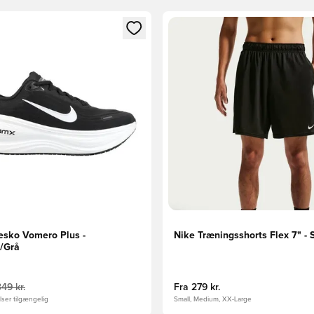
m medlem
Modal til at logge ind eller tilmelde dig som medlem
Åbner en Modal til at logge i
esko Vomero Plus -
Nike Træningsshorts Flex 7" - 
d/Grå
349 kr.
Fra
279 kr.
ser tilgængelig
Small, Medium, XX-Large