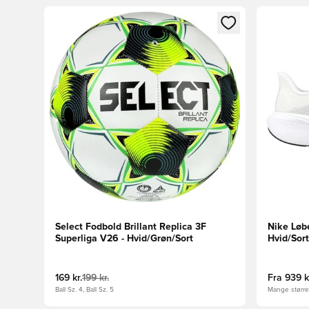
Åbner en Modal til at logge ind eller tilmelde dig so
Åbner en 
Select Fodbold Brillant Replica 3F
Nike Løb
Superliga V26 - Hvid/Grøn/Sort
Hvid/Sor
169 kr.
199 kr.
Fra
939 k
Ball Sz. 4, Ball Sz. 5
Mange størrel