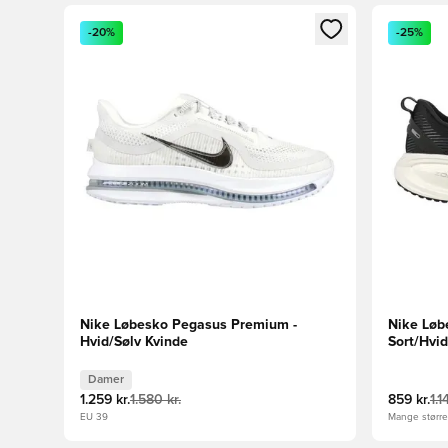
Åbner en Modal til at logge ind eller tilmelde dig so
Åbner en 
-20%
-25%
Nike Løbesko Pegasus Premium -
Nike Løb
Hvid/Sølv Kvinde
Sort/Hvi
Damer
1.259 kr.
1.580 kr.
859 kr.
1.1
EU 39
Mange størrel