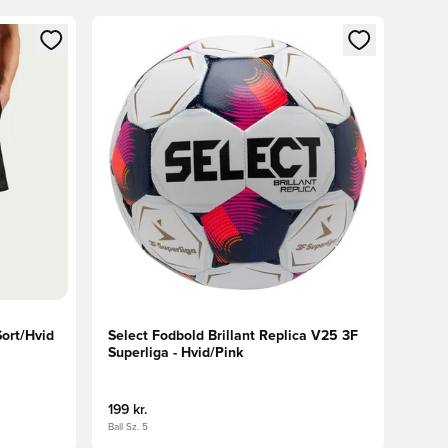
nd eller tilmelde dig som medlem
Åbner en Modal til at logge ind eller tilmelde di
Sort/Hvid
Select Fodbold Brillant Replica V25 3F
Superliga - Hvid/Pink
199 kr.
Ball Sz. 5