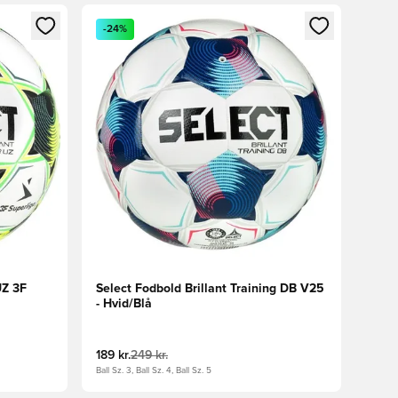
nd eller tilmelde dig som medlem
Åbner en Modal til at logge ind eller tilmelde di
-24%
UZ 3F
Select Fodbold Brillant Training DB V25
- Hvid/Blå
189 kr.
249 kr.
Ball Sz. 3, Ball Sz. 4, Ball Sz. 5