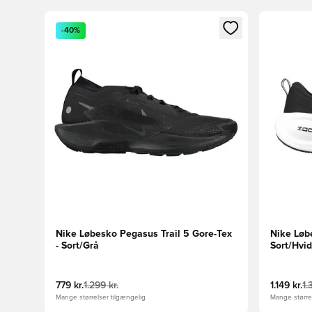
Åbner en Modal til at logge ind eller tilmelde dig so
Åbner en 
-40%
Nike Løbesko Pegasus Trail 5 Gore-Tex
Nike Løb
- Sort/Grå
Sort/Hvi
779 kr.
1.299 kr.
1.149 kr.
1.
Mange størrelser tilgængelig
Mange størrel