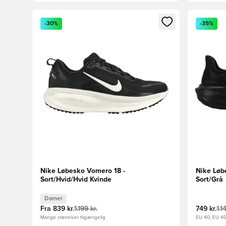
Åbner en Modal til at logge ind eller tilmelde dig so
Åbner en 
-30%
-35%
Nike Løbesko Vomero 18 -
Nike Løb
Sort/Hvid/Hvid Kvinde
Sort/Grå
Damer
Fra
839 kr.
1.199 kr.
749 kr.
1.1
Mange størrelser tilgængelig
EU 40, EU 40