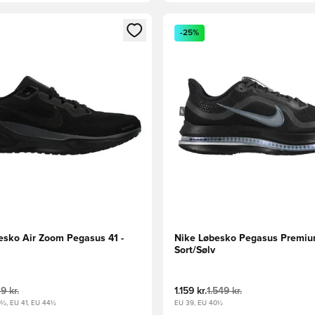
m medlem
Modal til at logge ind eller tilmelde dig som medlem
Åbner en Modal til at logge i
-25%
esko Air Zoom Pegasus 41 -
Nike Løbesko Pegasus Premiu
Sort/Sølv
49 kr.
1.159 kr.
1.549 kr.
½, EU 41, EU 44½
EU 39, EU 40½