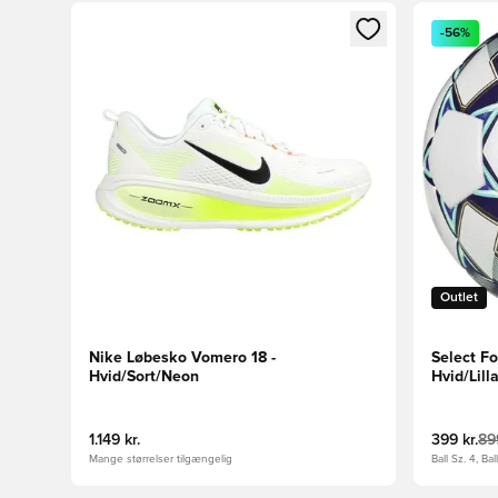
Åbner en Modal til at logge ind eller tilmelde dig so
Åbner en 
-56%
Outlet
Nike Løbesko Vomero 18 -
Select Fo
Hvid/Sort/Neon
Hvid/Lill
1.149 kr.
399 kr.
899
Mange størrelser tilgængelig
Ball Sz. 4, Bal