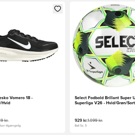
m medlem
Modal til at logge ind eller tilmelde dig som medlem
Åbner en Modal til at logge i
esko Vomero 18 -
Select Fodbold Brillant Super 
d/Hvid
Superliga V26 - Hvid/Grøn/Sort
49 kr.
929 kr.
1.099 kr.
ser tilgængelig
Ball Sz. 5