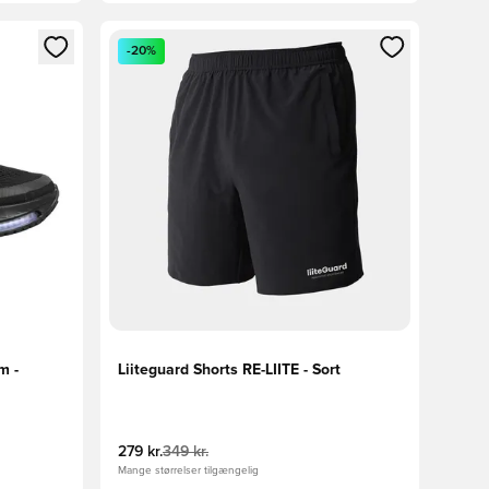
nd eller tilmelde dig som medlem
Åbner en Modal til at logge ind eller tilmelde di
-20%
m -
Liiteguard Shorts RE-LIITE - Sort
279 kr.
349 kr.
Mange størrelser tilgængelig