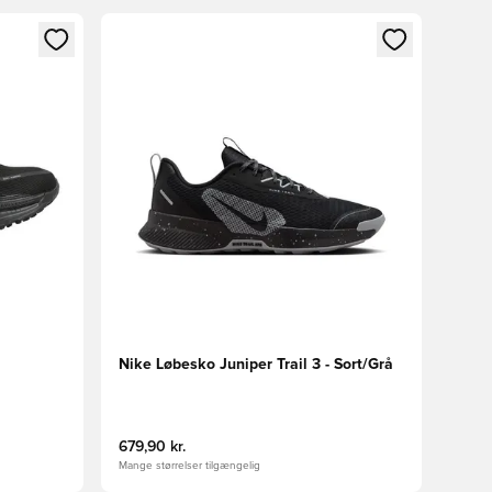
nd eller tilmelde dig som medlem
Åbner en Modal til at logge ind eller tilmelde di
Nike Løbesko Juniper Trail 3 - Sort/Grå
679,90 kr.
Mange størrelser tilgængelig