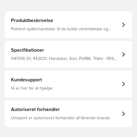
Produktbeskrivelse
Polstret spillerhandsker til de kolde vinterkampe og
træninger Det lette materiale af akryl holder hænderne
varme og sikrer et tæt fit Med silikoneprint på fingrene
Specifikationer
041706 01, 442021, Handsker, Sort, PUMA, "Palm : 95%
Polyester, 5% Silicon Backhand : 100%Polyester
Wriststrap : 95% Polyester, 5% Elastanegusset : 100%
Polyester Knitted Gloves"
Kundesupport
Vi er her for at hjælpe
Autoriseret forhandler
Unisport er autoriseret forhandler af førende brands