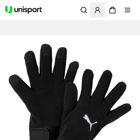
Åbner en Modal til at logge 