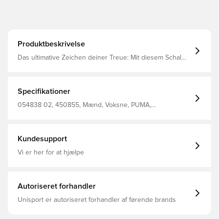
Produktbeskrivelse
Das ultimative Zeichen deiner Treue: Mit diesem Schal
zeigst du deine Teamzugehörigkeit. Ob im Stadion oder
unterwegs – trag die Farben, die uns alle vereinen.
Länge: 120 cm Offizieller Fan-Schal Gewebtes
Vereinswappen mit aufgestickter Einfassung Gestricktes
Specifikationer
PUMA Cat Logo Länge: 120 cm Branding-Details und
Farben des Vereins
054838 02, 450855, Mænd, Voksne, PUMA,
Halstørklæde, Blå
Kundesupport
Vi er her for at hjælpe
Autoriseret forhandler
Unisport er autoriseret forhandler af førende brands