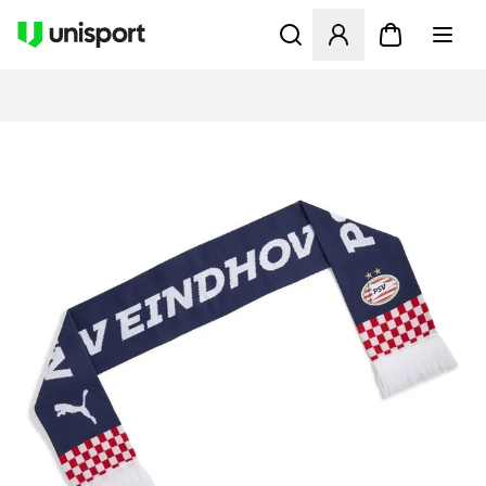
Åbner en Modal til at logge 