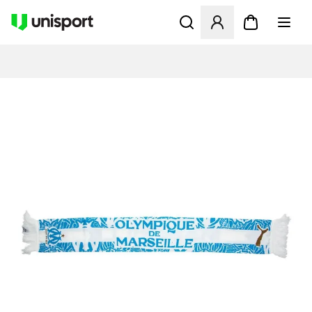
Åbner en Modal til at logge 