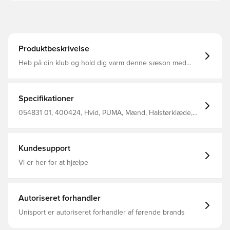
Produktbeskrivelse
Heb på din klub og hold dig varm denne sæson med
Marseille Scarf. Den perfekte ledsager i koldt vejr til at
synge, synge og fejre ethvert mål. Akrylmateriale
Officielle oplysninger om teambranding 100% akryl
Specifikationer
054831 01, 400424, Hvid, PUMA, Mænd, Halstørklæde,
Voksne, 100% Catalogue
Kundesupport
Vi er her for at hjælpe
Autoriseret forhandler
Unisport er autoriseret forhandler af førende brands