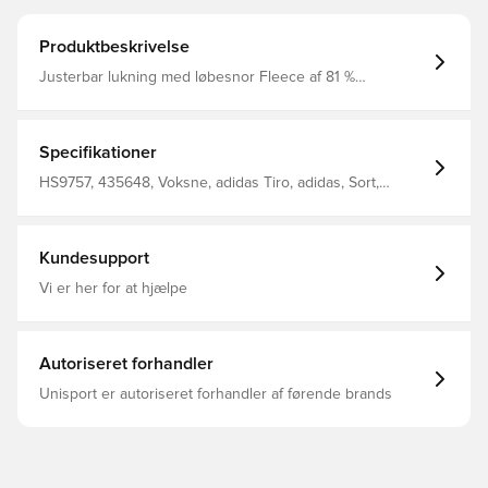
Produktbeskrivelse
Justerbar lukning med løbesnor Fleece af 81 %
genanvendt polyester / 19 % elastan COLD.RDY
Specifikationer
HS9757, 435648, Voksne, adidas Tiro, adidas, Sort,
Mænd, Halsedisser
Kundesupport
Vi er her for at hjælpe
Autoriseret forhandler
Unisport er autoriseret forhandler af førende brands