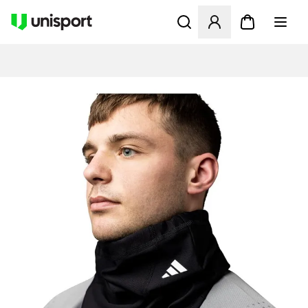
Åbner en Modal til at logge 