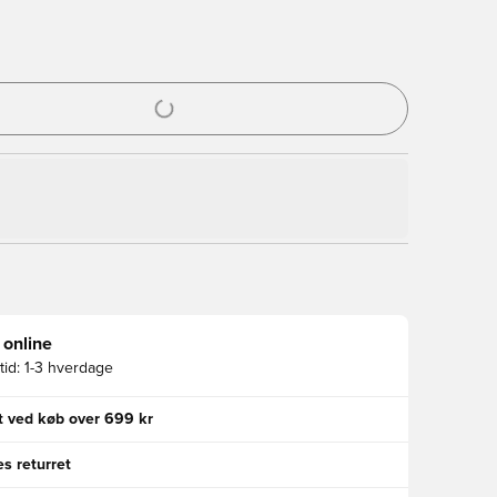
l til at logge ind eller tilmelde dig som medlem
 online
id:
1-3 hverdage
gt ved køb over 699 kr
s returret