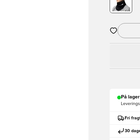
Åbner en Moda
På lager
Leveringst
Fri fra
30 dage