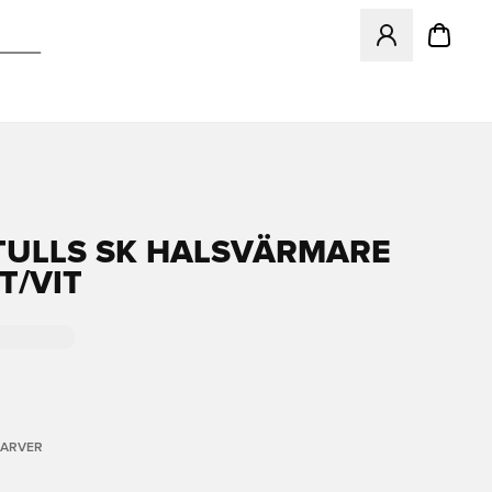
Åbner en Modal ti
ULLS SK HALSVÄRMARE
T/VIT
FARVER