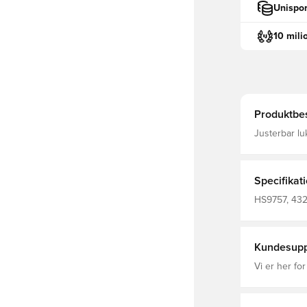
Unispor
10 mili
Produktbes
Justerbar l
polyester /
Specifikat
HS9757, 4320
Kvinder, Hal
Kundesupp
Vi er her for