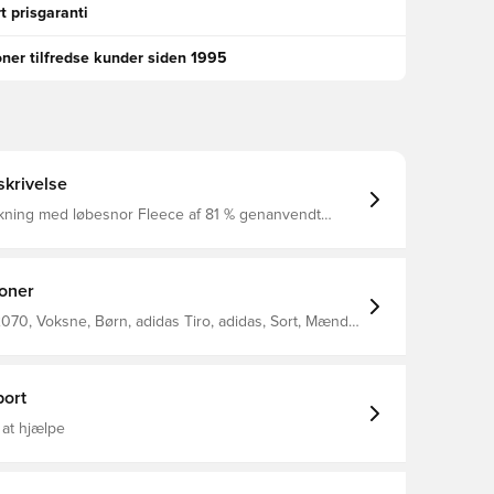
t prisgaranti
oner tilfredse kunder siden 1995
krivelse
ukning med løbesnor Fleece af 81 % genanvendt
 19 % elastan COLD.RDY
ioner
70, Voksne, Børn, adidas Tiro, adidas, Sort, Mænd,
sedisser
ort
 at hjælpe