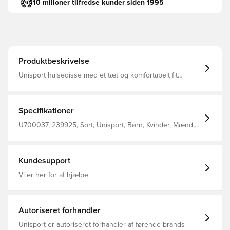
10 milioner tilfredse kunder siden 1995
Produktbeskrivelse
Unisport halsedisse med et tæt og komfortabelt fit
Designet med Unisport logo på fronten Fremstillet i 100%
polyester.
Specifikationer
U700037, 239925, Sort, Unisport, Børn, Kvinder, Mænd,
Halsedisser
Kundesupport
Vi er her for at hjælpe
Autoriseret forhandler
Unisport er autoriseret forhandler af førende brands