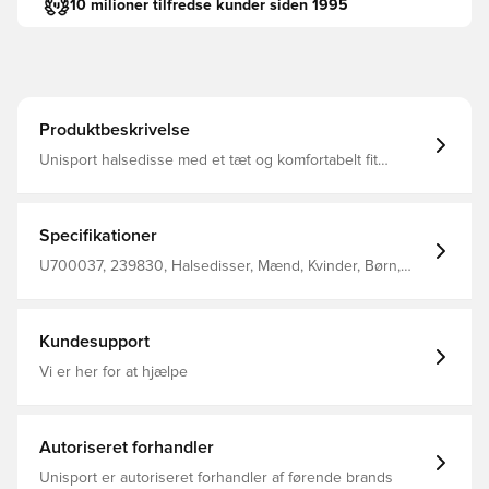
10 milioner tilfredse kunder siden 1995
Produktbeskrivelse
Unisport halsedisse med et tæt og komfortabelt fit
Designet med Unisport logo på fronten Fremstillet i 100%
polyester.
Specifikationer
U700037, 239830, Halsedisser, Mænd, Kvinder, Børn,
Unisport, Sort
Kundesupport
Vi er her for at hjælpe
Autoriseret forhandler
Unisport er autoriseret forhandler af førende brands