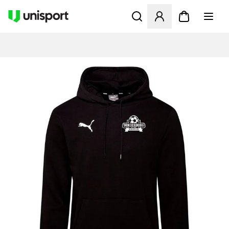
Åbner en Modal til at logge 