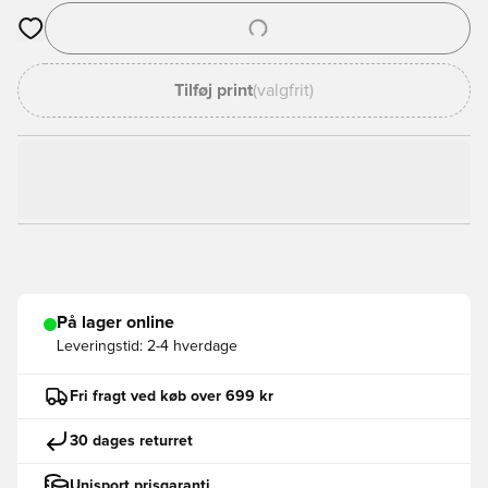
Åbner en Modal til at logge ind eller tilmelde dig som medlem
Tilføj print
(valgfrit)
På lager online
Leveringstid:
2-4 hverdage
Fri fragt ved køb over 699 kr
30 dages returret
Unisport prisgaranti