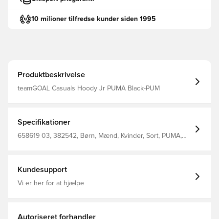
10 milioner tilfredse kunder siden 1995
Produktbeskrivelse
teamGOAL Casuals Hoody Jr PUMA Black-PUM
Specifikationer
658619 03, 382542, Børn, Mænd, Kvinder, Sort, PUMA,
Lange ærmer, Hættetrøjer, %78 Bci.Cott. %22 Recy.Cott.
Junior Hoody
Kundesupport
Vi er her for at hjælpe
Autoriseret forhandler