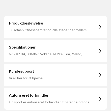
Produktbeskrivelse
Til sofaen, fitnesscentret og alle steder derimellem:
Denne PUMA SQUAD hættetrøje giver ethvert outfit en
preppy makeover. Det grafiske PUMA-print på brystet er
den iøjnefaldende funktion. Hætte med jerseyfor
Ribbede manchetter og linning med spids PUMA
Specifikationer
branding på brystet
676017 04, 306867, Voksne, PUMA, Grå, Mænd,
Hættetrøjer, Lange ærmer, Outer Material: 66% Cotton,
34% Polyester; Hood Lining: 100% Cotton; Rib: 4%
Elastane, 96% Cotton
Kundesupport
Vi er her for at hjælpe
Autoriseret forhandler
Unisport er autoriseret forhandler af førende brands