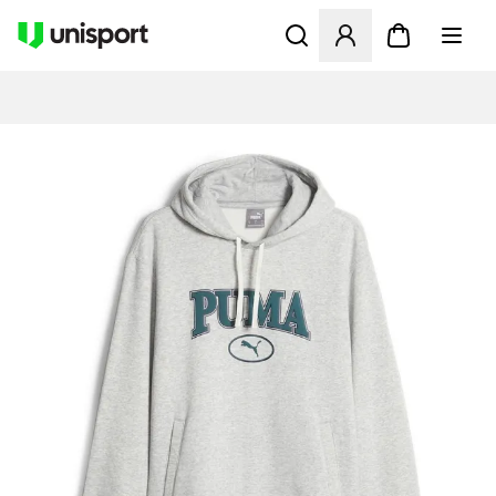
Åbner en Modal til at logge 