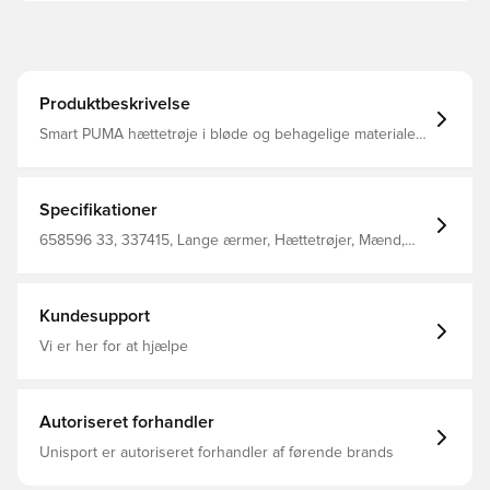
Produktbeskrivelse
Smart PUMA hættetrøje i bløde og behagelige materialer,
som er velegnet til både sport og fritid Fuld lynlås Ribbet
ved bunden af trøjen og ærmerne, hvilket er med til
forbedre fittet og øge komforten Regular fit Fremstillet i
68% bomuld og 32% polyester.
Specifikationer
658596 33, 337415, Lange ærmer, Hættetrøjer, Mænd,
Kvinder, PUMA, Grå, Børn, %78 Bci.Cott. %22 Recy.Cott.
Junior Hoody Jacket
Kundesupport
Vi er her for at hjælpe
Autoriseret forhandler
Unisport er autoriseret forhandler af førende brands