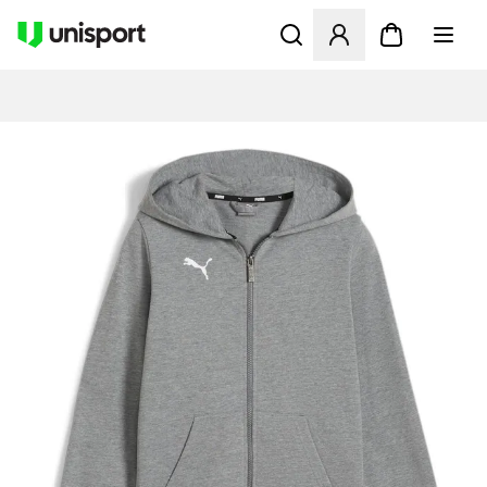
Åbner en Modal til at logge 