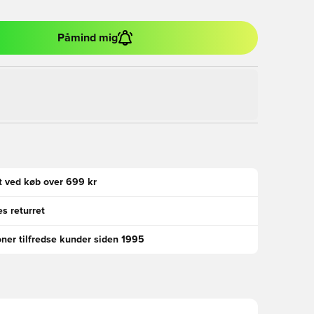
Påmind mig
gt ved køb over 699 kr
s returret
oner tilfredse kunder siden 1995