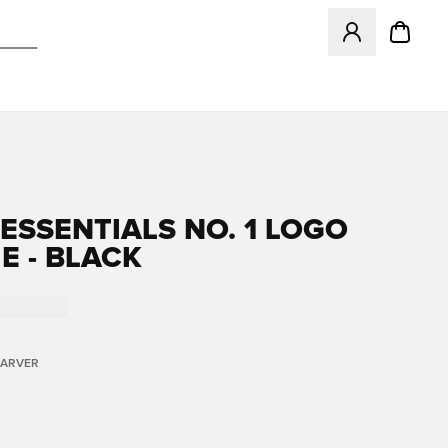
Åbner en Modal ti
ESSENTIALS NO. 1 LOGO
E - BLACK
FARVER