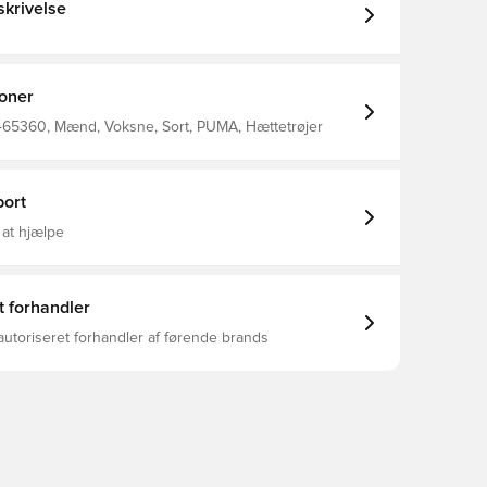
krivelse
ioner
465360, Mænd, Voksne, Sort, PUMA, Hættetrøjer
ort
 at hjælpe
t forhandler
autoriseret forhandler af førende brands