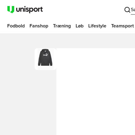
S
Fodbold
Fanshop
Træning
Løb
Lifestyle
Teamsport