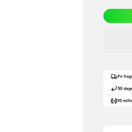
Fri fra
30 dage
10 mili