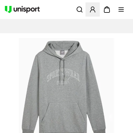
Åbner en Modal til at logge 