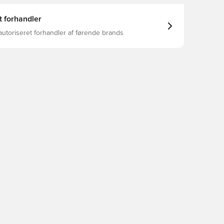
ir chest measures 100 cm and the waist 80 cm. Løs
erbar hætte med løbesnor Isoli af 100 % økologisk
t forhandler
ommer Opslag og kant i ribstrik Jordinspireret print
autoriseret forhandler af førende brands