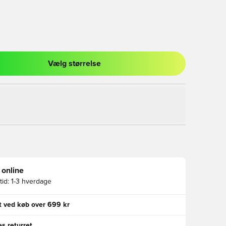
Vælg størrelse
l til at logge ind eller tilmelde dig som medlem
 online
id:
1-3 hverdage
gt ved køb over 699 kr
s returret