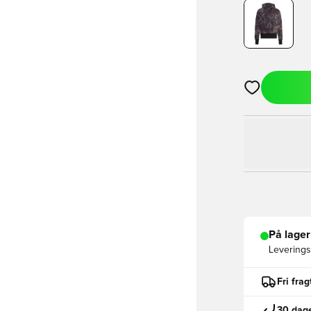
Åbner en Moda
På lager
Leveringst
Fri fra
30 dage