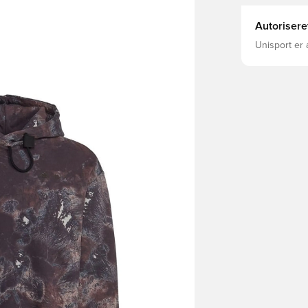
size M. The
pasform Just
Autorisere
bomuld Sidel
Unisport er 