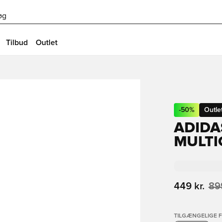
øg
Tilbud
Outlet
-
50
%
Outle
ADIDA
MULTI
449 kr.
899
TILGÆNGELIGE 