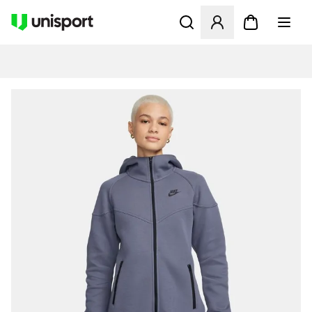
Åbner en Modal til at logge 