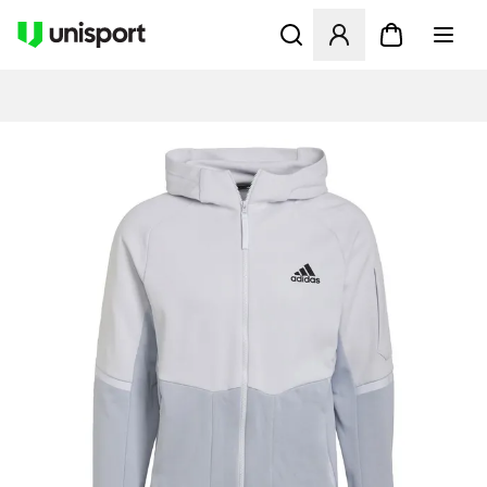
Åbner en Modal til at logge 