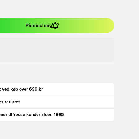
Påmind mig
gt ved køb over 699 kr
s returret
oner tilfredse kunder siden 1995