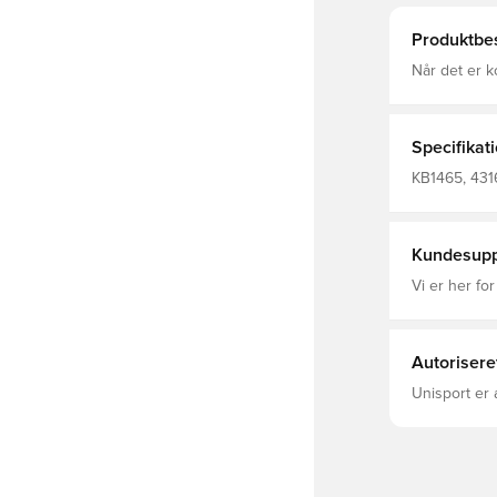
Produktbes
Når det er ko
fra adidas p
fodboldtrøje 
fugtreguler
hver eneste 
Specifikat
holdmærke din støtte t
kvart længd
KB1465, 4316
100% Polyes
Hættetrøjer
Polyester(1
Genbrugs) /
Sidelommer 
Kundesupp
Vi er her for
Autorisere
Unisport er 