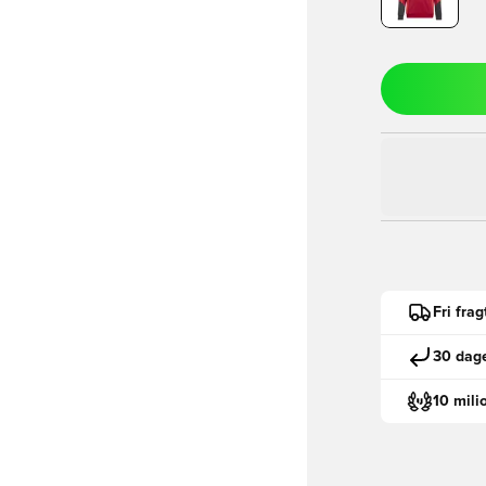
Fri fra
30 dage
10 mili