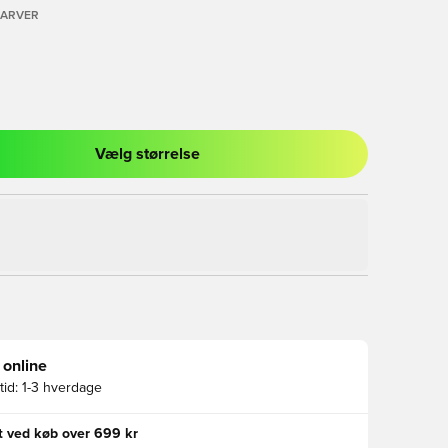
FARVER
Vælg størrelse
l til at logge ind eller tilmelde dig som medlem
 online
id:
1-3 hverdage
gt ved køb over 699 kr