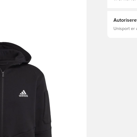
Autorisere
Unisport er 