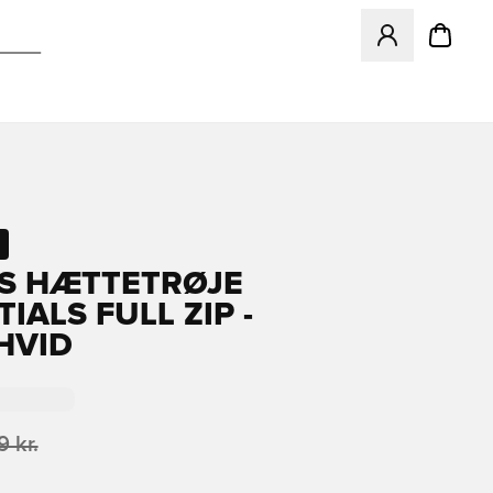
Åbner en Modal ti
S HÆTTETRØJE
IALS FULL ZIP -
HVID
 kr.