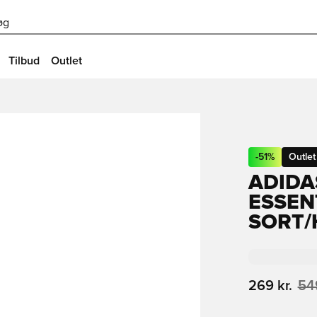
øg
Tilbud
Outlet
-
51
%
Outlet
ADIDA
ESSENT
SORT/
269 kr.
549