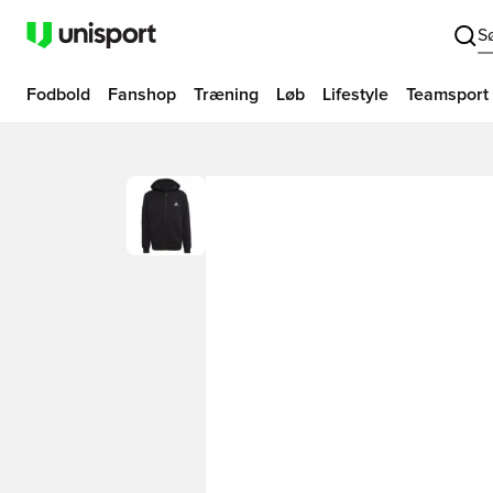
S
Fodbold
Fanshop
Træning
Løb
Lifestyle
Teamsport