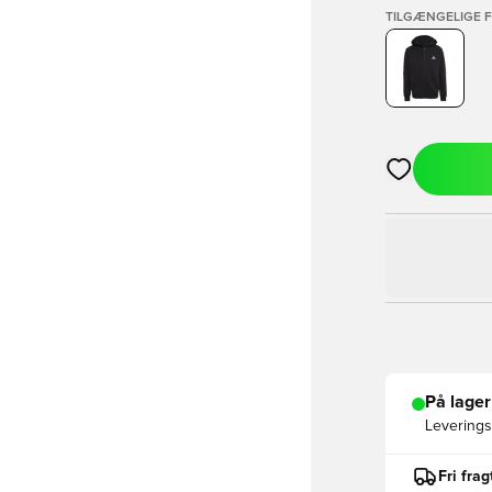
TILGÆNGELIGE 
Åbner en Moda
På lager
Leveringst
Fri fra