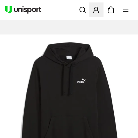
Åbner en Modal til at logge 