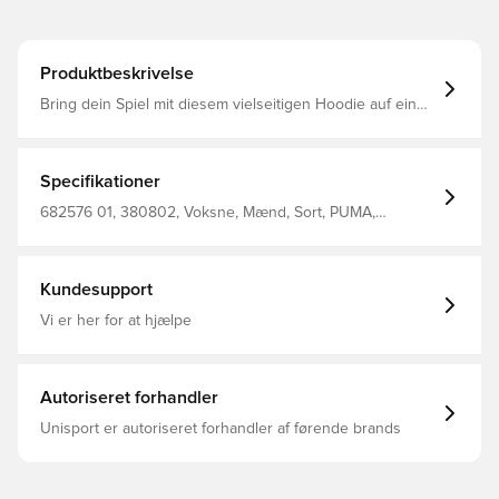
Produktbeskrivelse
Bring dein Spiel mit diesem vielseitigen Hoodie auf ein
neues Level. Mit dem gestickten PUMA No. 1 Logo, der
verstellbaren Kapuze und den gerippten Bündchen und
Saum ist er für deinen dynamischen Lifestyle gemacht.
Spüre die Energie und genieße jeden Moment mit
Specifikationer
unserem unverwechselbaren Style. Regular Fit French
Terry Reguläre Länge Mit Kapuze Lange Ärmel
682576 01, 380802, Voksne, Mænd, Sort, PUMA,
Kängurutasche PUMA Branding-Details
Hættetrøjer, Lange ærmer
Kundesupport
Vi er her for at hjælpe
Autoriseret forhandler
Unisport er autoriseret forhandler af førende brands