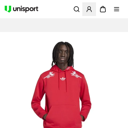
Åbner en Modal til at logge 