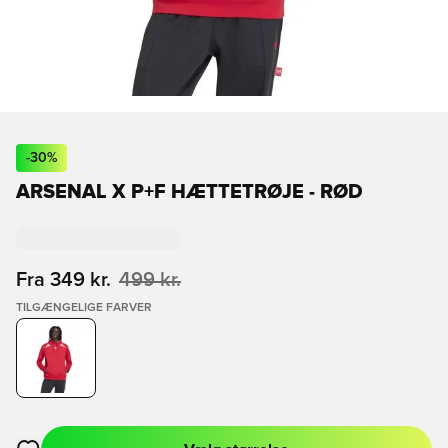
-
30
%
ARSENAL X P+F HÆTTETRØJE - RØD
Fra
349 kr.
499 kr.
TILGÆNGELIGE FARVER