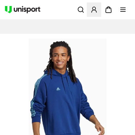
Åbner en Modal til at logge 