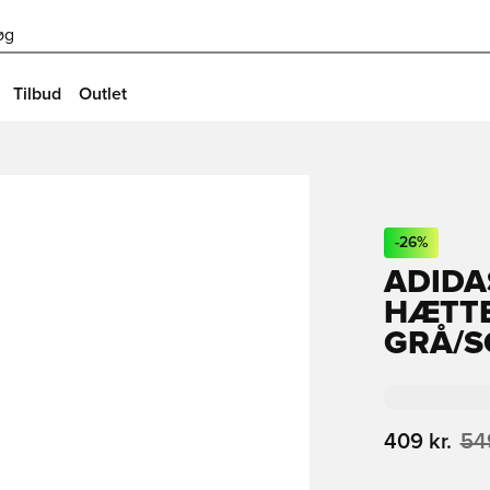
øg
Tilbud
Outlet
-
26
%
ADIDA
HÆTTE
GRÅ/S
409 kr.
549