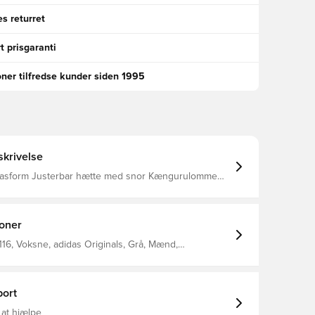
s returret
t prisgaranti
oner tilfredse kunder siden 1995
krivelse
pasform Justerbar hætte med snor Kængurulomme
er 70% bomuld 30% genanvendt
ioner
16, Voksne, adidas Originals, Grå, Mænd,
, Lange ærmer
ort
 at hjælpe