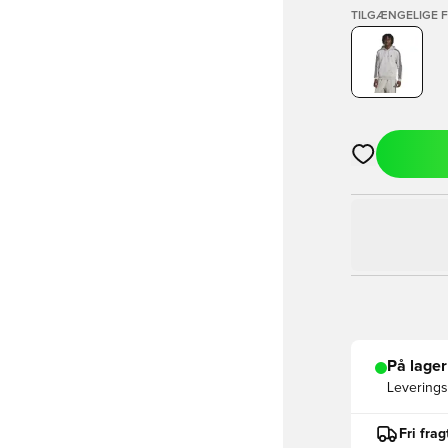
TILGÆNGELIGE 
Åbner en Moda
På lager
Leveringst
Fri fra