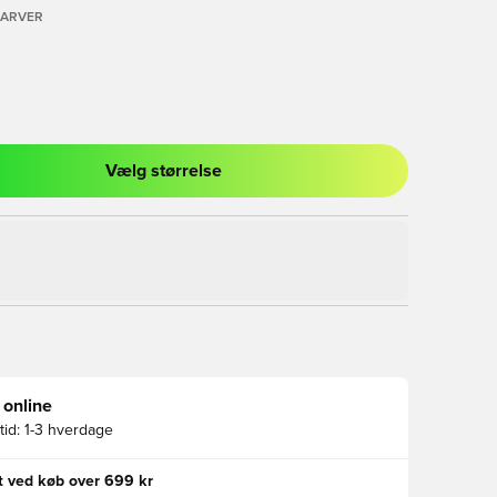
FARVER
Vælg størrelse
l til at logge ind eller tilmelde dig som medlem
 online
id:
1-3 hverdage
gt ved køb over 699 kr