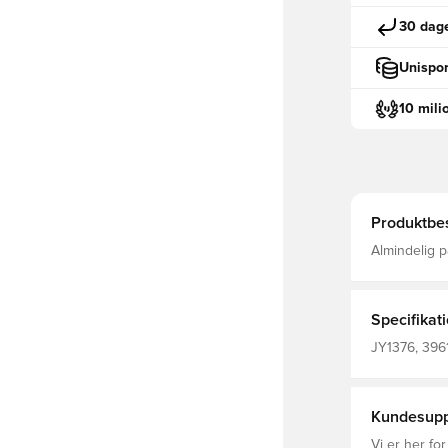
30 dage
Unispor
10 mili
Produktbes
Almindelig 
Ribbet kant og manchett
polyester
Specifikat
JY1376, 3961
Hættetrøjer
Kundesupp
Vi er her for