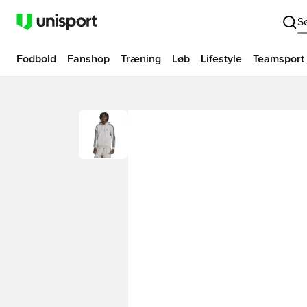
S
Fodbold
Fanshop
Træning
Løb
Lifestyle
Teamsport