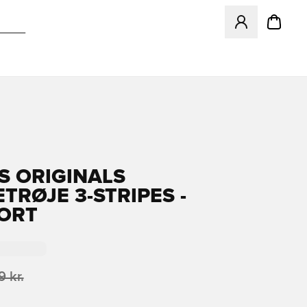
Åbner en Modal ti
S ORIGINALS
TRØJE 3-STRIPES -
ORT
 kr.