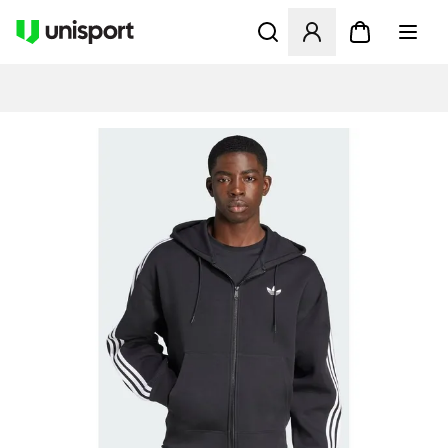
Åbner en Modal til at logge 