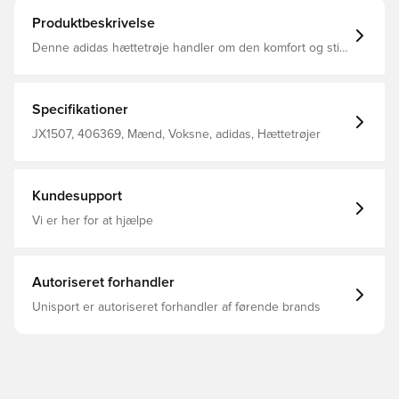
Produktbeskrivelse
Denne adidas hættetrøje handler om den komfort og stil,
du ikke kan få nok af. Den løse, oversize pasform gør
den casual, og det bløde materiale sikrer komforten. 3-
Stripes ned langs siderne og et Adibreak-mærke på
bagsiden hylder vores arv. Uanset om du har planer om
Specifikationer
at slappe af i sofaen eller gå ud, er dit favoritlag klar på
det hele. Løs pasform Lynlåslukning Hovedmateriale: 53%
JX1507, 406369, Mænd, Voksne, adidas, Hættetrøjer
Bomuld / 47% Polyester(100% Genbrugs)
Kundesupport
Vi er her for at hjælpe
Autoriseret forhandler
Unisport er autoriseret forhandler af førende brands