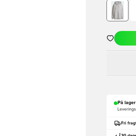
Åbner en Moda
På lager
Leveringst
Fri fra
30 dage