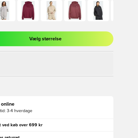
Vælg størrelse
l til at logge ind eller tilmelde dig som medlem
 online
id:
3-4 hverdage
gt ved køb over 699 kr
s returret