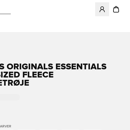
Åbner en Modal ti
S ORIGINALS ESSENTIALS
IZED FLEECE
ETRØJE
FARVER