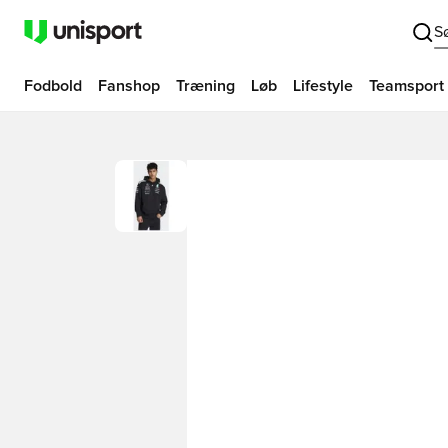
S
Fodbold
Fanshop
Træning
Løb
Lifestyle
Teamsport