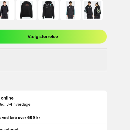
Vælg størrelse
l til at logge ind eller tilmelde dig som medlem
 online
id:
3-4 hverdage
gt ved køb over 699 kr
s returret