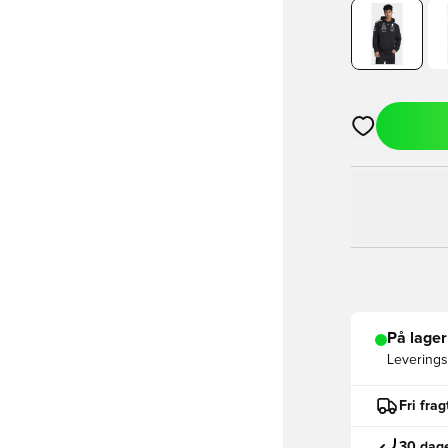
Åbner en Moda
På lager
Leveringst
Fri fra
30 dage