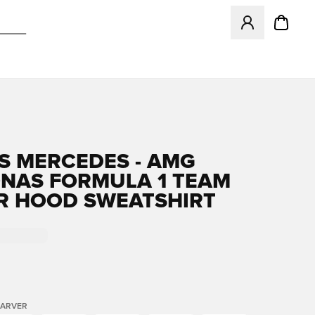
Åbner en Modal ti
S MERCEDES - AMG
NAS FORMULA 1 TEAM
R HOOD SWEATSHIRT
FARVER