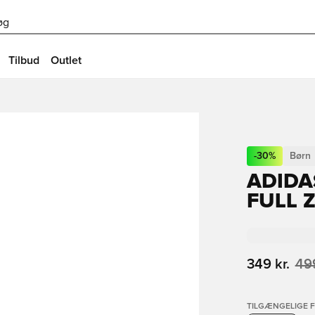
øg
Tilbud
Outlet
-
30
%
Børn
ADIDA
FULL 
349 kr.
499
TILGÆNGELIGE 