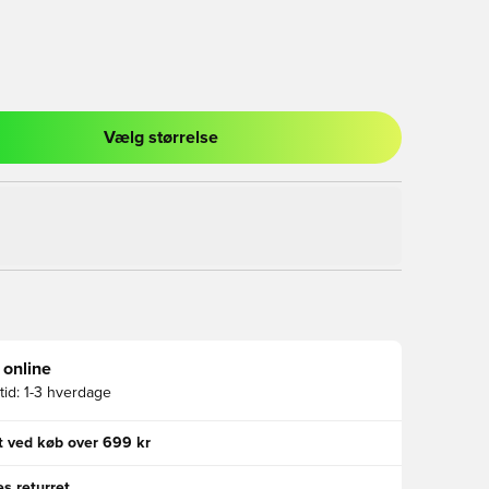
Vælg størrelse
l til at logge ind eller tilmelde dig som medlem
 online
id:
1-3 hverdage
gt ved køb over 699 kr
s returret