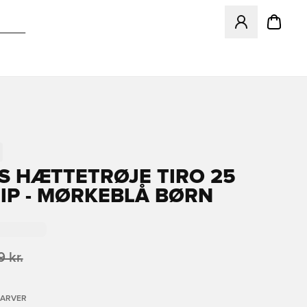
Åbner en Modal ti
S HÆTTETRØJE TIRO 25
ZIP - MØRKEBLÅ BØRN
 kr.
FARVER