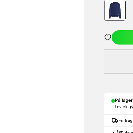
Åbner en Moda
På lager
Leveringst
Fri fra
30 dage