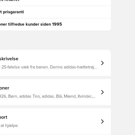
t prisgaranti
oner tilfredse kunder siden 1995
krivelse
 25-følelse væk fra banen. Denne adidas-hættetrøje
 deler designet af resten af kollektionen og handler om
komfortabel, når du ikke er på fodboldvagt. En
af blødt, fleece-lignende stof og
egulerende AEROREADY giver en behagelig følelse,
ioner
 lynlås med hætte Lynlåslommer
26, Børn, adidas Tiro, adidas, Blå, Mænd, Kvinder,
endt polyester
, Lange ærmer
ort
 at hjælpe