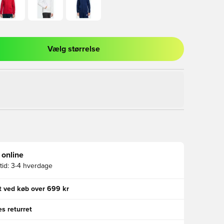
Vælg størrelse
l til at logge ind eller tilmelde dig som medlem
 online
id:
3-4 hverdage
gt ved køb over 699 kr
s returret