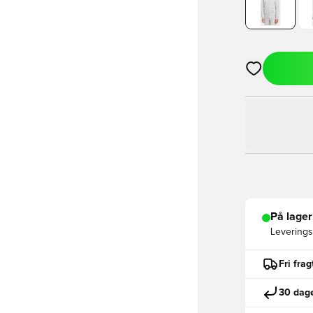
Åbner en Moda
På lager
Leveringst
Fri fra
30 dage