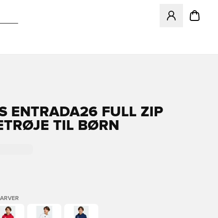
Åbner en Modal ti
S ENTRADA26 FULL ZIP
TRØJE TIL BØRN
FARVER