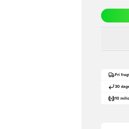
Fri fra
30 dage
10 mili