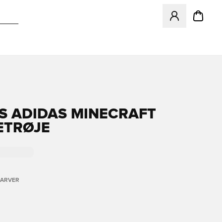
Åbner en Modal ti
S ADIDAS MINECRAFT
ETRØJE
FARVER