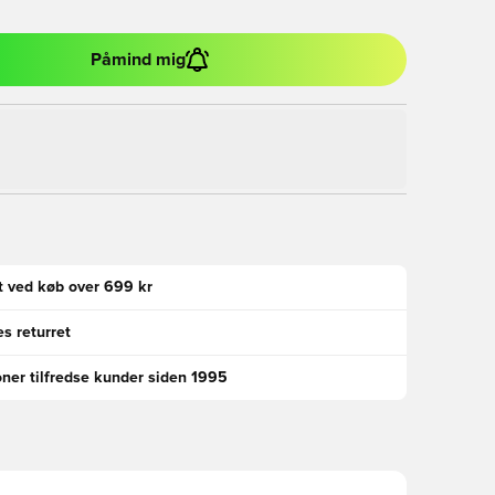
Påmind mig
gt ved køb over 699 kr
s returret
oner tilfredse kunder siden 1995