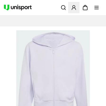
Åbner en Modal til at logge 