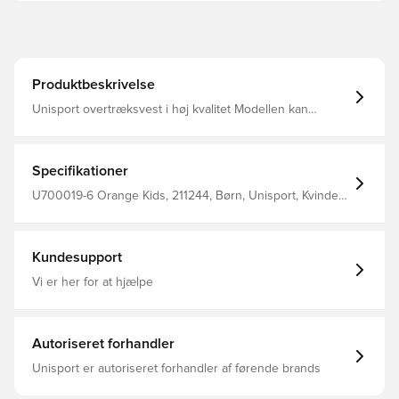
Produktbeskrivelse
Unisport overtræksvest i høj kvalitet Modellen kan
bruges til træning i alt slags vejr Med Unisport logo på
fronten Fremstillet i 100% polyester.
Specifikationer
U700019-6 Orange Kids, 211244, Børn, Unisport, Kvinder,
Mænd, Overtræksvest, Ærmeløse, Orange
Kundesupport
Vi er her for at hjælpe
Autoriseret forhandler
Unisport er autoriseret forhandler af førende brands