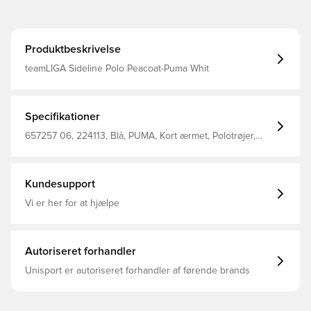
Produktbeskrivelse
teamLIGA Sideline Polo Peacoat-Puma Whit
Specifikationer
657257 06, 224113, Blå, PUMA, Kort ærmet, Polotrøjer,
Mænd, Voksne, Main Material 1: 100% Polyester Recycled
- Interlock - 140.00 G/M² - Piece Dyed - Chemical-
Wicking (Bio-Based) - Drycell (Fun/001)
Kundesupport
Vi er her for at hjælpe
Autoriseret forhandler
Unisport er autoriseret forhandler af førende brands