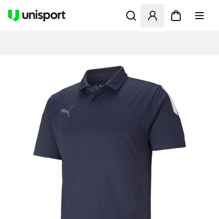
Åbner en Modal til at logge 