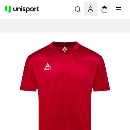
Åbner en Modal til at logge 