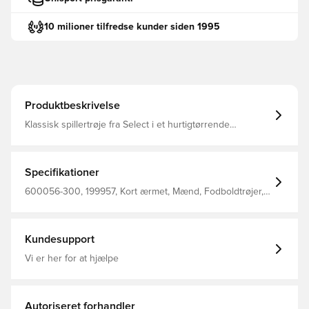
10 milioner tilfredse kunder siden 1995
Produktbeskrivelse
Klassisk spillertrøje fra Select i et hurtigtørrende
materiale, der leder fugt væk fra kroppen, så du altid
holdes tør, komfortabel og fokuseret Modellen er lavet
med V-hals Regular fit Fremstillet i 100% polyester.
Specifikationer
600056-300, 199957, Kort ærmet, Mænd, Fodboldtrøjer,
Select, Børn, Rød
Kundesupport
Vi er her for at hjælpe
Autoriseret forhandler