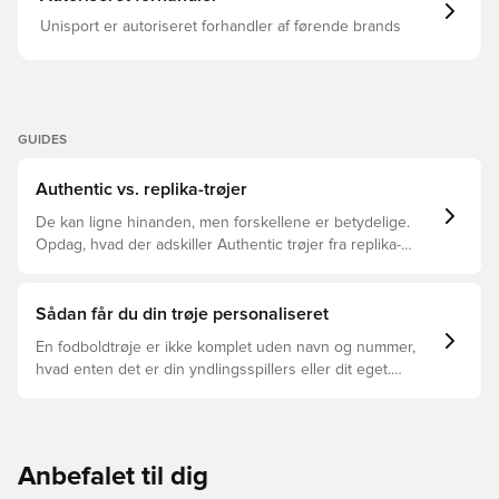
Unisport er autoriseret forhandler af førende brands
GUIDES
Authentic vs. replika-trøjer
De kan ligne hinanden, men forskellene er betydelige.
Opdag, hvad der adskiller Authentic trøjer fra replika-
trøjer, og hvilken der er den rette for dig.
Sådan får du din trøje personaliseret
En fodboldtrøje er ikke komplet uden navn og nummer,
hvad enten det er din yndlingsspillers eller dit eget.
Sådan gør du:
Anbefalet til dig