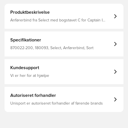
Produktbeskrivelse
Anførerbind fra Select med bogstavet C for Captain I
voksenstørrelsen har anførerbindet velcrolukning og
ekstra elastikbånd til fastholdelse på armen, hvor
børnestørrelsen har traditionel elastisk lukning
Specifikationer
870022-200, 180093, Select, Anførerbind, Sort
Kundesupport
Vi er her for at hjælpe
Autoriseret forhandler
Unisport er autoriseret forhandler af førende brands