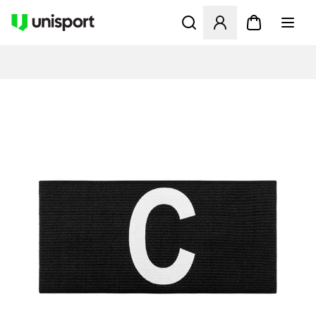
Åbner en Modal til at logge 