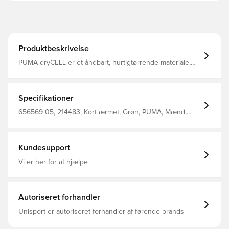
Produktbeskrivelse
PUMA dryCELL er et åndbart, hurtigtørrende materiale,
der leder fugt væk fra kroppen, så du altid holdes tør og
komfortabel Regular fit Fremstillet i 100% polyester
Specifikationer
656569 05, 214483, Kort ærmet, Grøn, PUMA, Mænd,
Børn, T-shirts
Kundesupport
Vi er her for at hjælpe
Autoriseret forhandler
Unisport er autoriseret forhandler af førende brands