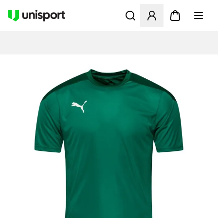
Åbner en Modal til at logge 