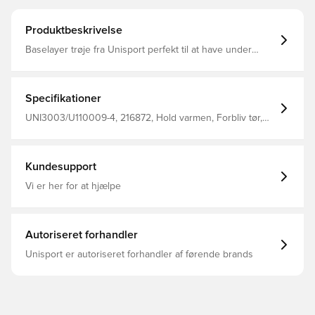
Produktbeskrivelse
Baselayer trøje fra Unisport perfekt til at have under
trøjen i træning eller kamp Stoffet hjælper med at
regulere temperatur og transportere sved væk fra
kroppen, så du holdes tør og varm Konstrueret i sømløs
design for maksimal komfort Fremstillet i 92% polyester
Specifikationer
og 8% elastan.
UNI3003/U110009-4, 216872, Hold varmen, Forbliv tør,
Unisport, Voksne, Mænd, Rød, Lange ærmer
Kundesupport
Vi er her for at hjælpe
Autoriseret forhandler
Unisport er autoriseret forhandler af førende brands