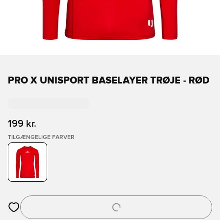
PRO X UNISPORT BASELAYER TRØJE - RØD
199 kr.
TILGÆNGELIGE FARVER
Åbner en Modal til at logge ind eller tilmelde dig som medlem