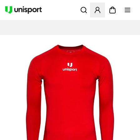
Åbner en Modal til at logge 