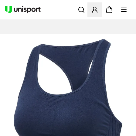
Åbner en Modal til at logge 