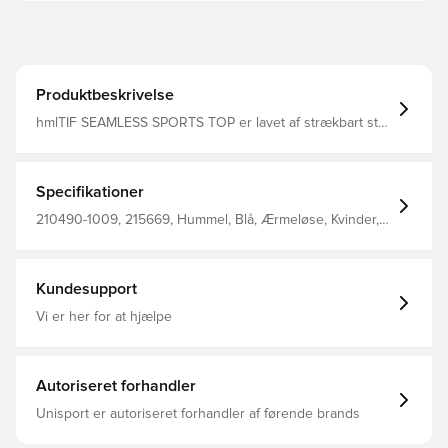
Produktbeskrivelse
hmlTIF SEAMLESS SPORTS TOP er lavet af strækbart stof
med BEECOOL® teknologi og lugtregulerende
behandling for at modvirke lugt. Denne hummel sports-
bh har en seamless konstruktion, som giver øget
fleksibilitet i alle retninger.
Specifikationer
210490-1009, 215669, Hummel, Blå, Ærmeløse, Kvinder,
Voksne, Sports-bh, 92% Pa, 8% Ea - Knit
Kundesupport
Vi er her for at hjælpe
Autoriseret forhandler
Unisport er autoriseret forhandler af førende brands