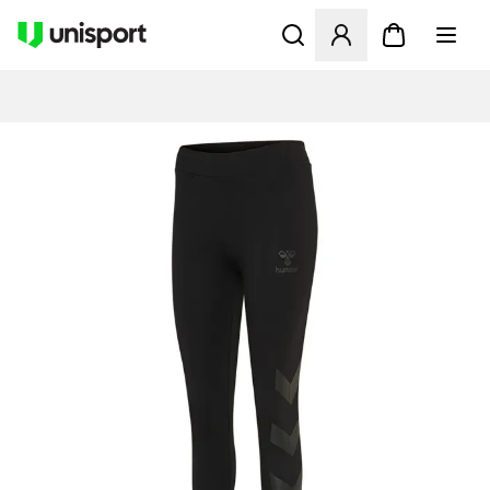
Åbner en Modal til at logge 