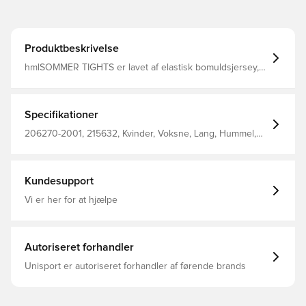
Produktbeskrivelse
hmlSOMMER TIGHTS er lavet af elastisk bomuldsjersey,
så de er ideelle til et afslappet outfit med en sporty kant.
De har en normal taljehøjde og tætsiddende pasform.
Disse hummel® tights har vores velkendte vinkler på
venstre ben og et lille logo printet ved hoften. Bemærk
Specifikationer
venligst, at disse tights er store i størrelsen.
206270-2001, 215632, Kvinder, Voksne, Lang, Hummel,
Sort, Strømpebukser, 92% Co, 8% Ea - Knit
Kundesupport
Vi er her for at hjælpe
Autoriseret forhandler
Unisport er autoriseret forhandler af førende brands