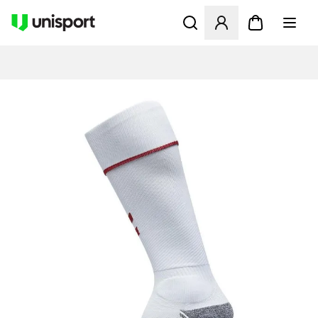
Åbner en Modal til at logge 