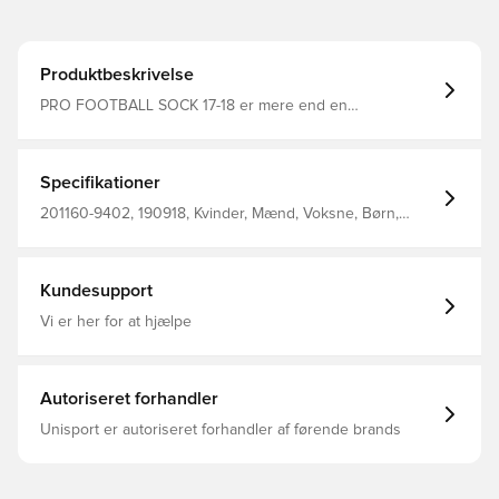
Produktbeskrivelse
PRO FOOTBALL SOCK 17-18 er mere end en
gennemsnitlige strømpe, den følger nemlig UEFA- og
FIFA-reglementet og har forstærket hæl, tå og ankel for at
øge stødabsorberingen og komforten, når du spiller.
Svangstøtten på disse hummel® strømper beskytter dig
Specifikationer
sammen med ekstra polstring på anklen, når du løber, så
du kan udnytte dit potentiale optimalt. Stoffets finish giver
201160-9402, 190918, Kvinder, Mænd, Voksne, Børn,
ekstraordinær fugtafledning, hvilket hjælper med at holde
Hummel, Hvid, Fodboldsokker, 82% Pa, 6% Co, 6% Pl, 6%
dig tør hele tiden.
Ea - Knit
Kundesupport
Vi er her for at hjælpe
Autoriseret forhandler
Unisport er autoriseret forhandler af førende brands