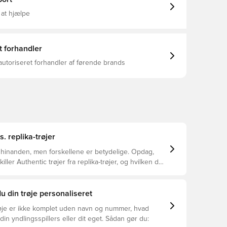
 at hjælpe
t forhandler
autoriseret forhandler af førende brands
s. replika-trøjer
 hinanden, men forskellene er betydelige. Opdag,
ller Authentic trøjer fra replika-trøjer, og hvilken der
or dig.
u din trøje personaliseret
øje er ikke komplet uden navn og nummer, hvad
din yndlingsspillers eller dit eget. Sådan gør du: