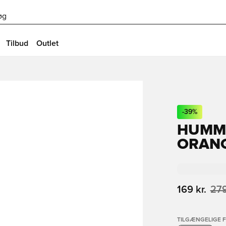
øg
Tilbud
Outlet
-
39
%
HUMME
ORAN
169 kr.
279
TILGÆNGELIGE 