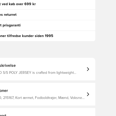
gt ved køb over 699 kr
s returret
t prisgaranti
oner tilfredse kunder siden 1995
krivelse
 S/S POLY JERSEY is crafted from lightweight
nd features our unique BEECOOL® technology
isture management alongside a performance fit
t functionality at all times.
ioner
, 215167, Kort ærmet, Fodboldtrøjer, Mænd, Voksne,
nge, 100% Pl - Knit
ort