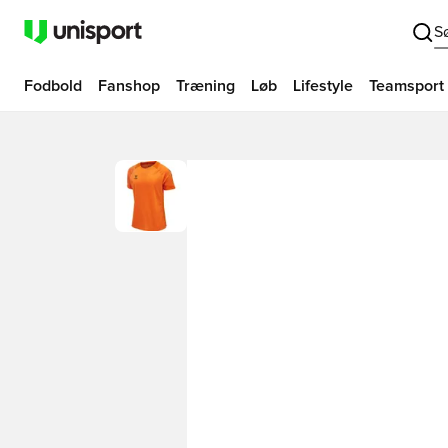
S
Fodbold
Fanshop
Træning
Løb
Lifestyle
Teamsport