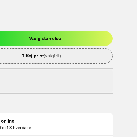
Vælg størrelse
l til at logge ind eller tilmelde dig som medlem
Tilføj print
(valgfrit)
 online
id:
1-3 hverdage