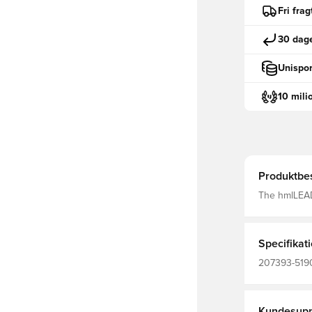
Fri fra
30 dage
Unispor
10 mili
Produktbes
The hmlLEAD
materials a
offering mo
ensuring grea
Specifikat
207393-5190
Hummel, Ora
Kundesupp