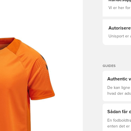
Vi er her for
Autorisere
Unisport er 
GUIDES
Authentic v
De kan ligne
hvad der adski
er den rette f
Sådan får d
En fodboldtr
enten det er 