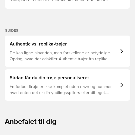
Unisport er autoriseret forhandler af førende brands
GUIDES
Authentic vs. replika-trøjer
De kan ligne hinanden, men forskellene er betydelige.
Opdag, hvad der adskiller Authentic trøjer fra replika-
trøjer, og hvilken der er den rette for dig.
Sådan får du din trøje personaliseret
En fodboldtrøje er ikke komplet uden navn og nummer,
hvad enten det er din yndlingsspillers eller dit eget.
Sådan gør du:
Anbefalet til dig