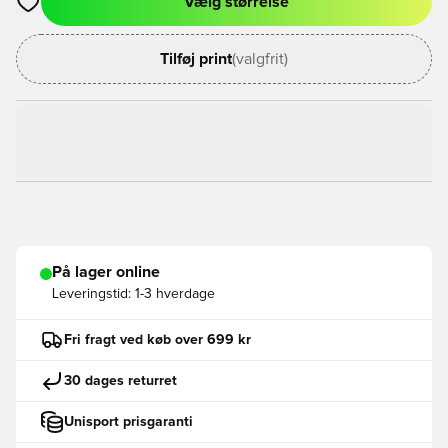
Vælg størrelse
Åbner en Modal til at logge ind eller tilmelde dig som medlem
Tilføj print
(valgfrit)
På lager online
Leveringstid:
1-3 hverdage
Fri fragt ved køb over 699 kr
30 dages returret
Unisport prisgaranti