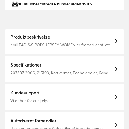
10 milioner tilfredse kunder siden 1995
Produktbeskrivelse
hmlLEAD S/S POLY JERSEY WOMEN er fremstillet af lette,
åndbare materiale og udstyret med en professionel
pasform, der sikrer høj ydeevne uanset udfordring.
BEECOOL®-teknologien sørger for en behagelig
kropstemperatur både udendørs og indendørs.
Specifikationer
207397-2006, 215193, Kort ærmet, Fodboldtrøjer, Kvinder,
Voksne, Hummel, Grå, 100% Pl - Knit
Kundesupport
Vi er her for at hjælpe
Autoriseret forhandler