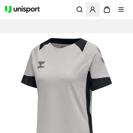
Åbner en Modal til at logge 