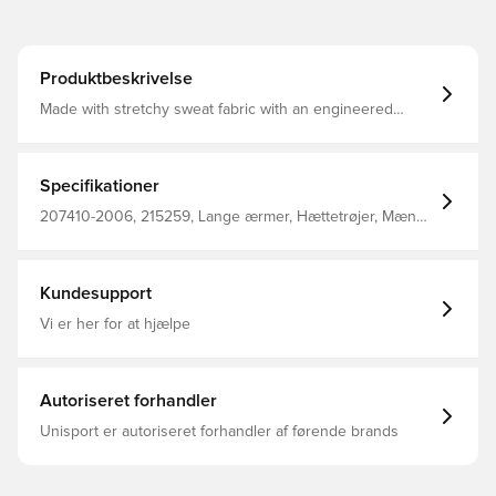
Produktbeskrivelse
Made with stretchy sweat fabric with an engineered
bottom yoke seam, the hmlLEAD POLY HOODIE is
perfect for switching from casual activities to active
movement with a moment's notice. The hoodie's design
blends fashion elements into performance sport gear.
Specifikationer
This hummel® hoodie features a fully-lined hood with
adjustable drawstring and stopper, as well as zipped side
207410-2006, 215259, Lange ærmer, Hættetrøjer, Mænd,
pockets for carrying small essentials.
Børn, Hummel, Grå, 98% Pl, 2% Ea - Knit
Kundesupport
Vi er her for at hjælpe
Autoriseret forhandler
Unisport er autoriseret forhandler af førende brands