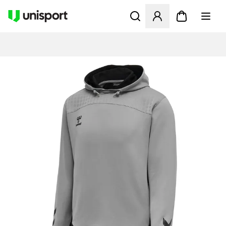
Åbner en Modal til at logge 